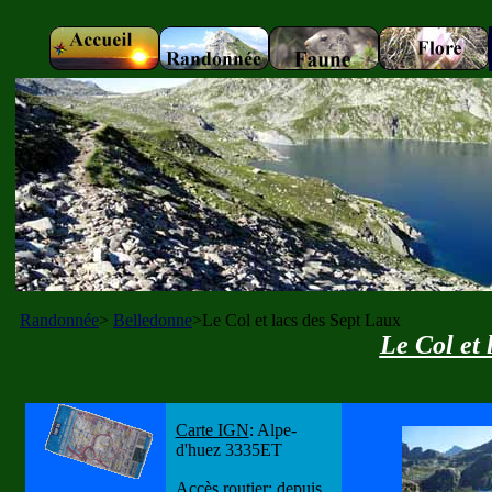
Randonnée
>
Belledonne
>Le Col et lacs des Sept Laux
Le Col et
Carte IGN
: Alpe-
d'huez 3335ET
Accès routier
: depuis