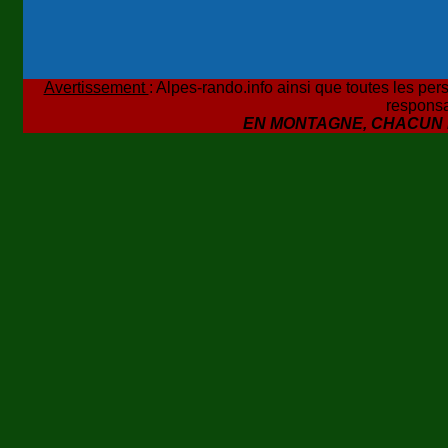
Avertissement
: Alpes-rando.info ainsi que toutes les pers
responsa
EN MONTAGNE, CHACUN 