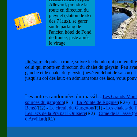
Allevard, prendre la
route en direction du
pleynet (station de ski
des 7 laux), se garer
sur le parking de
l'ancien hôtel de Fond
de france, juste après
le virage.
Itinéraire
: depuis la route, suivre le chemin qui part en di
celui qui monte en direction du chalet du gleysin. Peu avant c
gauche et le chalet du gleysin (névé en début de saison). Les
jusqu'au col des laux en admirant tous ces lacs, vous pouv
Les autres randonnées du massif:
-
Les Grands Moul
sources du gargoton
(R1) -
La Pointe de Rognier
(R2+) -
L
Bens)
(R2) -
Le circuit du Gargoton
(R1) -
Les chalets de 
Les lacs de la Pra par l'Oursière
(R2) -
Cime de la Jasse (pa
d'Arvillard
(R1)