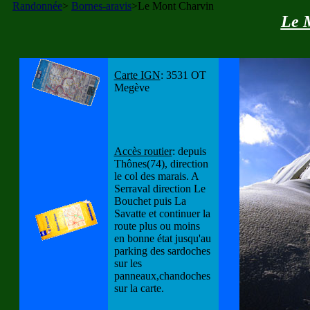
Randonnée
>
Bornes-aravis
>Le Mont Charvin
Le 
Carte IGN
: 3531 OT
Megève
Accès routier
: depuis
Thônes(74), direction
le col des marais. A
Serraval direction Le
Bouchet puis La
Savatte et continuer la
route plus ou moins
en bonne état jusqu'au
parking des sardoches
sur les
panneaux,chandoches
sur la carte.