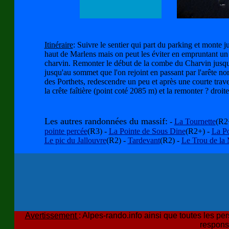
Itinéraire
: Suivre le sentier qui part du parking et monte jus
haut de Marlens mais on peut les éviter en empruntant un s
charvin. Remonter le début de la combe du Charvin jusqu'a
jusqu'au sommet que l'on rejoint en passant par l'arête no
des Porthets, redescendre un peu et après une courte trave
la crête faîtière (point coté 2085 m) et la remonter ? droi
Les autres randonnées du massif:
-
La Tournette
(R2
pointe percée
(R3) -
La Pointe de Sous Dine
(R2+) -
La Po
Le pic du Jallouvre
(R2) -
Tardevant
(R2) -
Le Trou de la
Avertissement
: Alpes-rando.info ainsi que toutes les per
respons